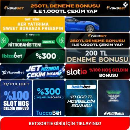
×
BETSORTIE GİRİŞ İÇİN TIKLAYINIZ!