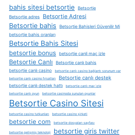
bahis sitesi betsortie
Betsortie
Betsortie Adresi
Betsortie adres
Betsortie bahis
Betsortie Bahisleri Güvenilir Mi
betsortie bahis oranları
Betsortie Bahis Sitesi
betsortie bonus
betsortie canli maç izle
Betsortie Canlı
Betsortie canlı bahis
betsortie canlı casino
betsortie canlı casino bağlantı sorunum var
Betsortie canlı destek
betsortie canlı casino fırsatları
betsortie canlı destek hattı
betsortie canlı maç i̇zle
betsortie canlı oyun
betsortie casinoda sunulan oyunlar
Betsortie Casino Sitesi
betsortie casino tutkunları
betsortie casino şirketi
betsortie com
betsortie dosyaları sayfası
betsortie giris twitter
betsortie gelişmiş teknoloji