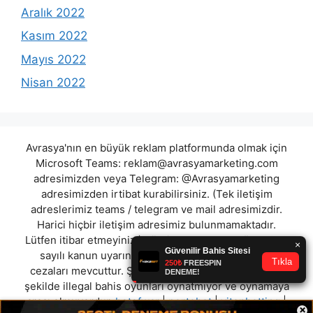
Aralık 2022
Kasım 2022
Mayıs 2022
Nisan 2022
Avrasya'nın en büyük reklam platformunda olmak için
Microsoft Teams:
reklam@avrasyamarketing.com
adresimizden veya Telegram: @Avrasyamarketing
adresimizden irtibat kurabilirsiniz. (Tek iletişim
adreslerimiz teams / telegram ve mail adresimizdir.
Harici hiçbir iletişim adresimiz bulunmamaktadır.
Lütfen itibar etmeyiniz.) Türkiye yasalarına göre 7258
sayılı kanun uyarınca yasa dışı bahis oynamanın
cezaları mevcuttur. Şu an bulunduğunuz site hiç bir
şekilde illegal bahis oyunları oynatmıyor ve oynamaya
aracı olmuyordur.
betofwar
|
portobet
|
vitonbetting
|
×