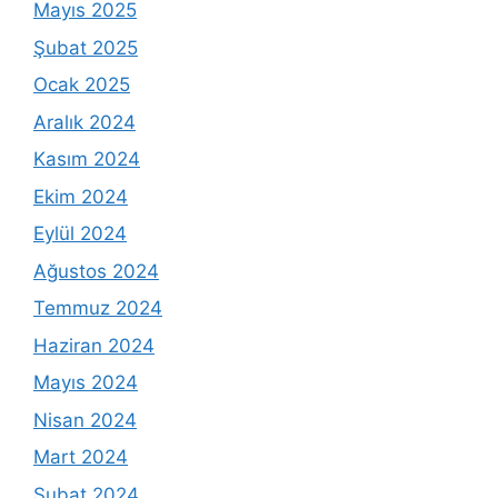
Mayıs 2025
Şubat 2025
Ocak 2025
Aralık 2024
Kasım 2024
Ekim 2024
Eylül 2024
Ağustos 2024
Temmuz 2024
Haziran 2024
Mayıs 2024
Nisan 2024
Mart 2024
Şubat 2024