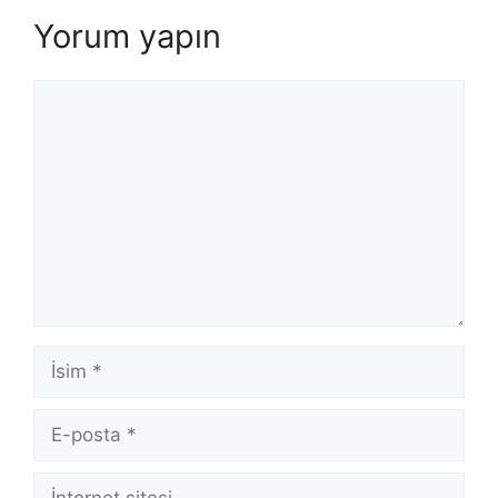
Yorum yapın
Yorum
İsim
E-
posta
İnternet