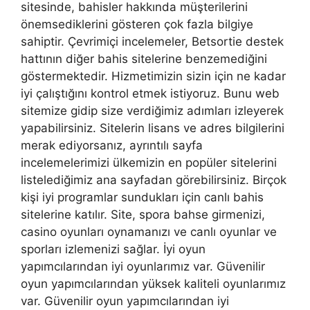
sitesinde, bahisler hakkında müşterilerini
önemsediklerini gösteren çok fazla bilgiye
sahiptir. Çevrimiçi incelemeler, Betsortie destek
hattının diğer bahis sitelerine benzemediğini
göstermektedir. Hizmetimizin sizin için ne kadar
iyi çalıştığını kontrol etmek istiyoruz. Bunu web
sitemize gidip size verdiğimiz adımları izleyerek
yapabilirsiniz. Sitelerin lisans ve adres bilgilerini
merak ediyorsanız, ayrıntılı sayfa
incelemelerimizi ülkemizin en popüler sitelerini
listelediğimiz ana sayfadan görebilirsiniz. Birçok
kişi iyi programlar sundukları için canlı bahis
sitelerine katılır. Site, spora bahse girmenizi,
casino oyunları oynamanızı ve canlı oyunlar ve
sporları izlemenizi sağlar. İyi oyun
yapımcılarından iyi oyunlarımız var. Güvenilir
oyun yapımcılarından yüksek kaliteli oyunlarımız
var. Güvenilir oyun yapımcılarından iyi