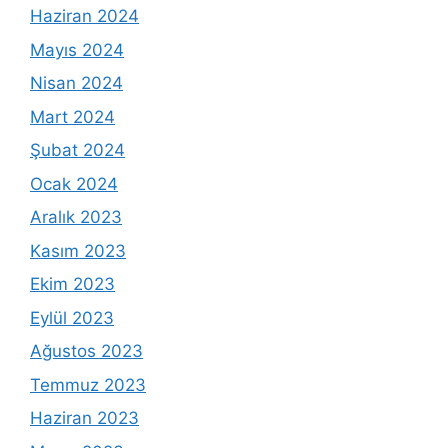
Haziran 2024
Mayıs 2024
Nisan 2024
Mart 2024
Şubat 2024
Ocak 2024
Aralık 2023
Kasım 2023
Ekim 2023
Eylül 2023
Ağustos 2023
Temmuz 2023
Haziran 2023