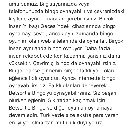
umursamaz. Bilgisayarınızda veya
telefonunuzda bingo oynayabilir ve çevrenizdeki
kişilerle aynı numaraları görebilirsiniz. Birçok
insan Yılbaşı Gecesi’ndeki cihazlarında bingo
oynamayı sever, ancak aynı zamanda bingo
oyunları olan web sitelerinde de oynarlar. Birçok
insan aynı anda bingo oynuyor. Daha fazla
insan rekabet ederken kazanma şansınız daha
yüksektir. Çevrimiçi bingo da oynayabilirsiniz.
Bingo, bahse girmenin birçok farklı yolu olan
eğlenceli bir oyundur. Ayrıca internette bingo
oynayabilirsiniz. Farklı olanları deneyerek
Betsortie Bingo’yu oynayabilirsiniz. Siz başarılı
olurken eğlenin. Sıkıntıdan kaçınmak için
Betsortie Bingo ve diğer oyunları oynamaya
devam edin. Türkiye’de size ekstra para veren
en iyi yer olmaktan mutluluk duyuyoruz.