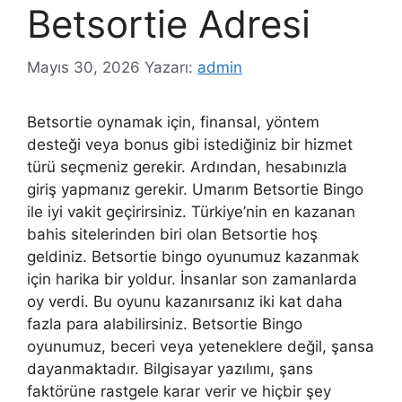
Betsortie Adresi
Mayıs 30, 2026
Yazarı:
admin
Betsortie oynamak için, finansal, yöntem
desteği veya bonus gibi istediğiniz bir hizmet
türü seçmeniz gerekir. Ardından, hesabınızla
giriş yapmanız gerekir. Umarım Betsortie Bingo
ile iyi vakit geçirirsiniz. Türkiye’nin en kazanan
bahis sitelerinden biri olan Betsortie hoş
geldiniz. Betsortie bingo oyunumuz kazanmak
için harika bir yoldur. İnsanlar son zamanlarda
oy verdi. Bu oyunu kazanırsanız iki kat daha
fazla para alabilirsiniz. Betsortie Bingo
oyunumuz, beceri veya yeteneklere değil, şansa
dayanmaktadır. Bilgisayar yazılımı, şans
faktörüne rastgele karar verir ve hiçbir şey