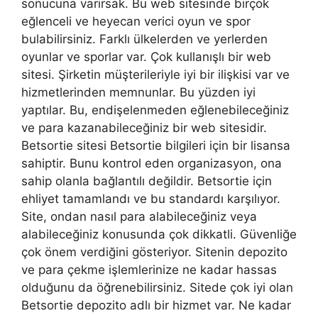
sonucuna varırsak. Bu web sitesinde birçok
eğlenceli ve heyecan verici oyun ve spor
bulabilirsiniz. Farklı ülkelerden ve yerlerden
oyunlar ve sporlar var. Çok kullanışlı bir web
sitesi. Şirketin müşterileriyle iyi bir ilişkisi var ve
hizmetlerinden memnunlar. Bu yüzden iyi
yaptılar. Bu, endişelenmeden eğlenebileceğiniz
ve para kazanabileceğiniz bir web sitesidir.
Betsortie sitesi Betsortie bilgileri için bir lisansa
sahiptir. Bunu kontrol eden organizasyon, ona
sahip olanla bağlantılı değildir. Betsortie için
ehliyet tamamlandı ve bu standardı karşılıyor.
Site, ondan nasıl para alabileceğiniz veya
alabileceğiniz konusunda çok dikkatli. Güvenliğe
çok önem verdiğini gösteriyor. Sitenin depozito
ve para çekme işlemlerinize ne kadar hassas
olduğunu da öğrenebilirsiniz. Sitede çok iyi olan
Betsortie depozito adlı bir hizmet var. Ne kadar