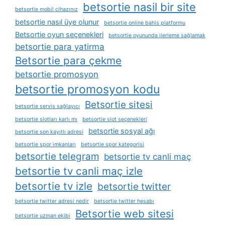
betsortie nasil bir site
betsortie mobil cihazınız
betsortie nasıl üye olunur
betsortie online bahis platformu
Betsortie oyun seçenekleri
betsortie oyununda i̇lerleme sağlamak
betsortie para yatirma
Betsortie para çekme
betsortie promosyon
betsortie promosyon kodu
Betsortie sitesi
betsortie servis sağlayıcı
betsortie slotları karlı mı
betsortie slot seçenekleri
betsortie sosyal ağı
betsortie son kayıtlı adresi
betsortie spor i̇mkanları
betsortie spor kategorisi
betsortie telegram
betsortie tv canli maç
betsortie tv canli maç izle
betsortie tv izle
betsortie twitter
betsortie twitter adresi nedir
betsortie twitter hesabı
Betsortie web sitesi
betsortie uzman ekibi