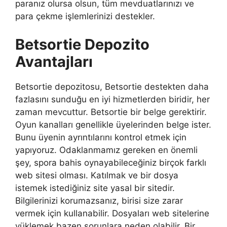
paranız olursa olsun, tüm mevduatlarınızı ve
para çekme işlemlerinizi destekler.
Betsortie Depozito
Avantajları
Betsortie depozitosu, Betsortie destekten daha
fazlasını sunduğu en iyi hizmetlerden biridir, her
zaman mevcuttur. Betsortie bir belge gerektirir.
Oyun kanalları genellikle üyelerinden belge ister.
Bunu üyenin ayrıntılarını kontrol etmek için
yapıyoruz. Odaklanmamız gereken en önemli
şey, spora bahis oynayabileceğiniz birçok farklı
web sitesi olması. Katılmak ve bir dosya
istemek istediğiniz site yasal bir sitedir.
Bilgilerinizi korumazsanız, birisi size zarar
vermek için kullanabilir. Dosyaları web sitelerine
yüklemek bazen sorunlara neden olabilir. Bir