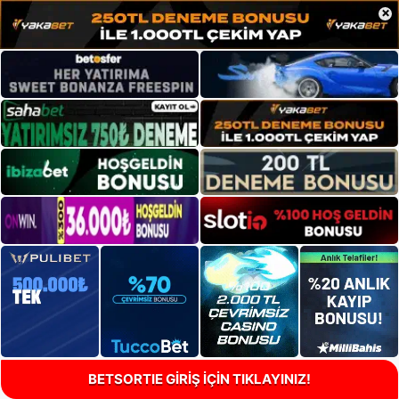
×
BETSORTIE GİRİŞ İÇİN TIKLAYINIZ!