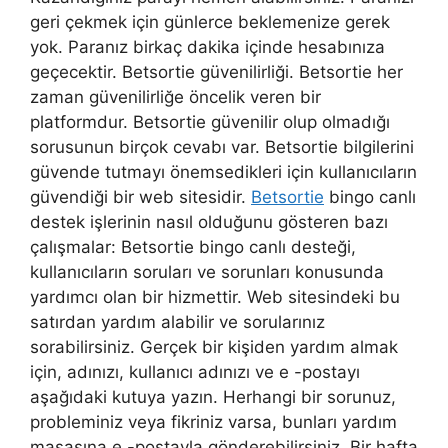
geri çekmek için günlerce beklemenize gerek
yok. Paranız birkaç dakika içinde hesabınıza
geçecektir. Betsortie güvenilirliği. Betsortie her
zaman güvenilirliğe öncelik veren bir
platformdur. Betsortie güvenilir olup olmadığı
sorusunun birçok cevabı var. Betsortie bilgilerini
güvende tutmayı önemsedikleri için kullanıcıların
güvendiği bir web sitesidir.
Betsortie
bingo canlı
destek işlerinin nasıl olduğunu gösteren bazı
çalışmalar: Betsortie bingo canlı desteği,
kullanıcıların soruları ve sorunları konusunda
yardımcı olan bir hizmettir. Web sitesindeki bu
satırdan yardım alabilir ve sorularınız
sorabilirsiniz. Gerçek bir kişiden yardım almak
için, adınızı, kullanıcı adınızı ve e -postayı
aşağıdaki kutuya yazın. Herhangi bir sorunuz,
probleminiz veya fikriniz varsa, bunları yardım
masasına e -postayla gönderebilirsiniz. Bir hafta