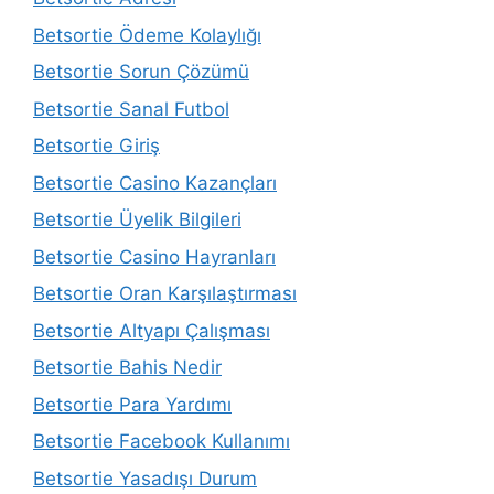
Betsortie Ödeme Kolaylığı
Betsortie Sorun Çözümü
Betsortie Sanal Futbol
Betsortie Giriş
Betsortie Casino Kazançları
Betsortie Üyelik Bilgileri
Betsortie Casino Hayranları
Betsortie Oran Karşılaştırması
Betsortie Altyapı Çalışması
Betsortie Bahis Nedir
Betsortie Para Yardımı
Betsortie Facebook Kullanımı
Betsortie Yasadışı Durum