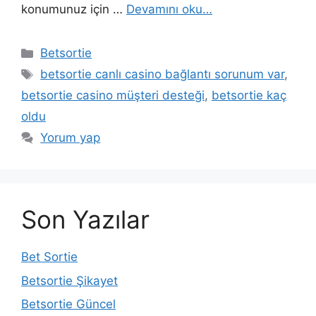
konumunuz için …
Devamını oku…
Kategoriler
Betsortie
Etiketler
betsortie canlı casino bağlantı sorunum var
,
betsortie casino müşteri desteği
,
betsortie kaç
oldu
Yorum yap
Son Yazılar
Bet Sortie
Betsortie Şikayet
Betsortie Güncel