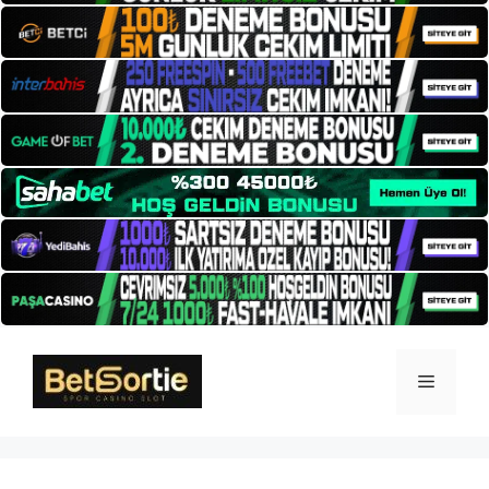
İçeriğe
atla
Menü