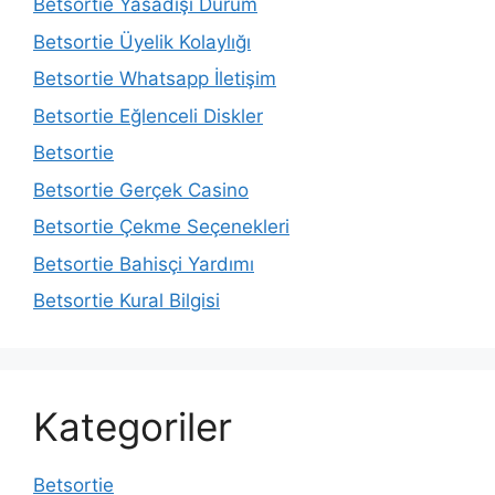
Betsortie Yasadışı Durum
Betsortie Üyelik Kolaylığı
Betsortie Whatsapp İletişim
Betsortie Eğlenceli Diskler
Betsortie
Betsortie Gerçek Casino
Betsortie Çekme Seçenekleri
Betsortie Bahisçi Yardımı
Betsortie Kural Bilgisi
Kategoriler
Betsortie