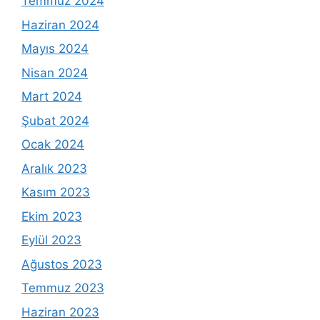
Temmuz 2024
Haziran 2024
Mayıs 2024
Nisan 2024
Mart 2024
Şubat 2024
Ocak 2024
Aralık 2023
Kasım 2023
Ekim 2023
Eylül 2023
Ağustos 2023
Temmuz 2023
Haziran 2023