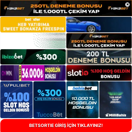
×
BETSORTIE GİRİŞ İÇİN TIKLAYINIZ!