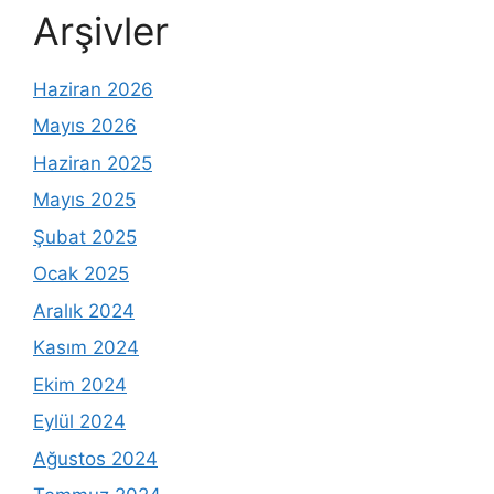
Arşivler
Haziran 2026
Mayıs 2026
Haziran 2025
Mayıs 2025
Şubat 2025
Ocak 2025
Aralık 2024
Kasım 2024
Ekim 2024
Eylül 2024
Ağustos 2024