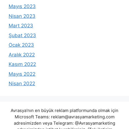
Mayıs 2023
Nisan 2023
Mart 2023
Şubat 2023
Ocak 2023
Aralık 2022
Kasım 2022
Mayıs 2022
Nisan 2022
Avrasya'nın en büyük reklam platformunda olmak için
Microsoft Teams:
reklam@avrasyamarketing.com
adresimizden veya Telegram: @Avrasyamarketing