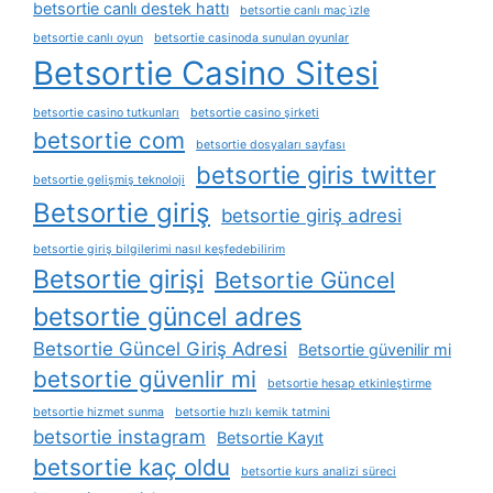
betsortie canlı destek hattı
betsortie canlı maç i̇zle
betsortie canlı oyun
betsortie casinoda sunulan oyunlar
Betsortie Casino Sitesi
betsortie casino tutkunları
betsortie casino şirketi
betsortie com
betsortie dosyaları sayfası
betsortie giris twitter
betsortie gelişmiş teknoloji
Betsortie giriş
betsortie giriş adresi
betsortie giriş bilgilerimi nasıl keşfedebilirim
Betsortie girişi
Betsortie Güncel
betsortie güncel adres
Betsortie Güncel Giriş Adresi
Betsortie güvenilir mi
betsortie güvenlir mi
betsortie hesap etkinleştirme
betsortie hizmet sunma
betsortie hızlı kemik tatmini
betsortie instagram
Betsortie Kayıt
betsortie kaç oldu
betsortie kurs analizi süreci