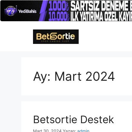
İçeriğe
atla
Ay:
Mart 2024
Betsortie Destek
Mart 30, 2024
Yazarı:
admin