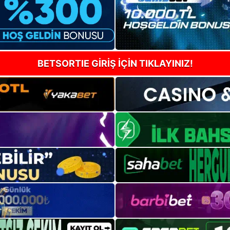
BETSORTIE GİRİŞ İÇİN TIKLAYINIZ!