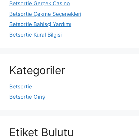
Betsortie Gerçek Casino
Betsortie Çekme Seçenekleri
Betsortie Bahisçi Yardımı
Betsortie Kural Bilgisi
Kategoriler
Betsortie
Betsortie Giriş
Etiket Bulutu