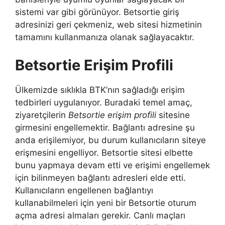
sistemi var gibi görünüyor. Betsortie giriş
adresinizi geri çekmeniz, web sitesi hizmetinin
tamamını kullanmanıza olanak sağlayacaktır.
Betsortie Erişim Profili
Ülkemizde sıklıkla BTK’nın sağladığı erişim
tedbirleri uygulanıyor. Buradaki temel amaç,
ziyaretçilerin
Betsortie erişim profili
sitesine
girmesini engellemektir. Bağlantı adresine şu
anda erişilemiyor, bu durum kullanıcıların siteye
erişmesini engelliyor. Betsortie sitesi elbette
bunu yapmaya devam etti ve erişimi engellemek
için bilinmeyen bağlantı adresleri elde etti.
Kullanıcıların engellenen bağlantıyı
kullanabilmeleri için yeni bir Betsortie oturum
açma adresi almaları gerekir. Canlı maçları