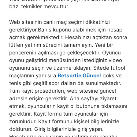
bazı teknikler mevcuttur.
Web sitesinin canlı maç seçimi dikkatinizi
gerektiriyor.Bahis kuponu alabilmek için hesap
açmak gerekmektedir. Hesabınızı açtıktan sonra
lütfen yatırım sürecini tamamlayın. Yeni bir
pencerenin açılması gerçekleşecektir. Oyuncu
oyunu geliştirici menüsünden istediğiniz video
oyununu seçin ve üzerine tıklayın. Sitede futbol
maçlarının yanı sıra
Betsortie Güncel
boks ve
tenis gibi çeşitli spor dalları da sunulmaktadır.
Tüm kayıt prosedürleri, web sitesine güncel
adresle erişim gerektirir. Ana sayfayı ziyaret
etmek, oyuncuların kayıt ol butonuna tıklamasını
gerektirir. Kayıt formu tüm oyuncular için
zorunludur. Kayıt formunu kişisel bilgilerinizle
doldurun. Giriş bilgilerinizle giriş yapın.
Hesabınıza giriş yapın ve yatırımınızı kapatın.