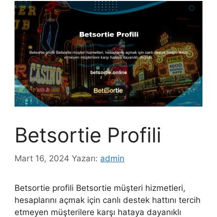
Betsortie Profili
Mart 16, 2024
Yazarı:
admin
Betsortie profili Betsortie müşteri hizmetleri,
hesaplarını açmak için canlı destek hattını tercih
etmeyen müşterilere karşı hataya dayanıklı