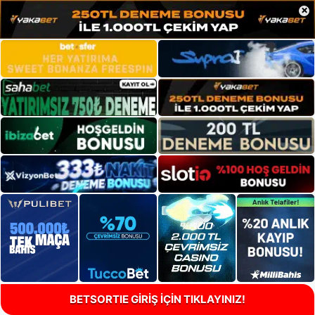
×
BETSORTIE GİRİŞ İÇİN TIKLAYINIZ!