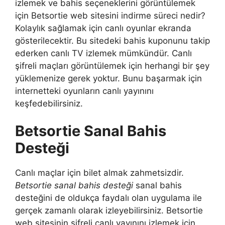
izlemek ve bahis seçeneklerini görüntülemek
için Betsortie web sitesini indirme süreci nedir?
Kolaylık sağlamak için canlı oyunlar ekranda
gösterilecektir. Bu sitedeki bahis kuponunu takip
ederken canlı TV izlemek mümkündür. Canlı
şifreli maçları görüntülemek için herhangi bir şey
yüklemenize gerek yoktur. Bunu başarmak için
internetteki oyunların canlı yayınını
keşfedebilirsiniz.
Betsortie Sanal Bahis
Desteği
Canlı maçlar için bilet almak zahmetsizdir.
Betsortie sanal bahis desteği
sanal bahis
desteğini de oldukça faydalı olan uygulama ile
gerçek zamanlı olarak izleyebilirsiniz. Betsortie
web sitesinin şifreli canlı yayınını izlemek için