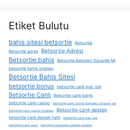
Etiket Bulutu
bahis sitesi betsortie
Betsortie
Betsortie Adresi
Betsortie adres
Betsortie bahis
Betsortie Bahisleri Güvenilir Mi
betsortie bahis oranları
Betsortie Bahis Sitesi
betsortie bonus
betsortie canli maç izle
Betsortie Canlı
Betsortie canlı bahis
betsortie canlı casino
betsortie canlı casino bağlantı sorunum var
Betsortie canlı destek
betsortie canlı casino fırsatları
betsortie canlı destek hattı
betsortie canlı maç i̇zle
betsortie canlı oyun
betsortie casinoda sunulan oyunlar