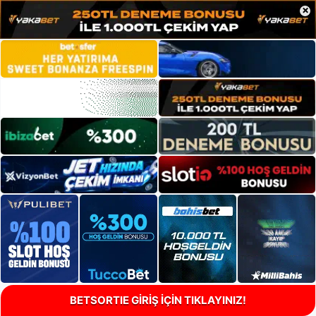
×
BETSORTIE GİRİŞ İÇİN TIKLAYINIZ!