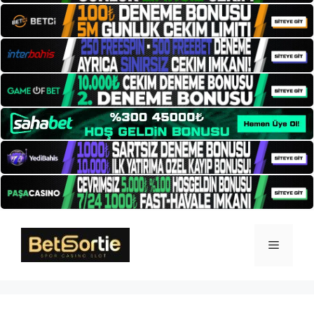
İçeriğe
atla
Menü