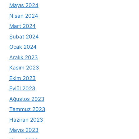
Mayıs 2024
Nisan 2024
Mart 2024
Şubat 2024
Ocak 2024
Aralık 2023
Kasım 2023
Ekim 2023
Eylül 2023
Ağustos 2023
Temmuz 2023
Haziran 2023
Mayıs 2023