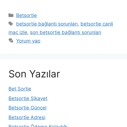
Kategoriler
Betsortie
Etiketler
betsortie bağlantı sorunları
,
betsortie canli
maç izle
,
son betsortie bağlantı sorunları
Yorum yap
Son Yazılar
Bet Sortie
Betsortie Şikayet
Betsortie Güncel
Betsortie Adresi
Betsortie Ödeme Kolaylığı