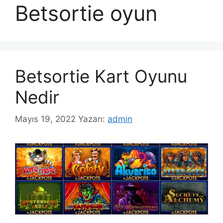
Betsortie oyun
Betsortie Kart Oyunu
Nedir
Mayıs 19, 2022
Yazarı:
admin