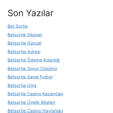
Son Yazılar
Bet Sortie
Betsortie Şikayet
Betsortie Güncel
Betsortie Adresi
Betsortie Ödeme Kolaylığı
Betsortie Sorun Çözümü
Betsortie Sanal Futbol
Betsortie Giriş
Betsortie Casino Kazançları
Betsortie Üyelik Bilgileri
Betsortie Casino Hayranları