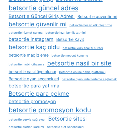
betsortie güncel adres
Betsortie Güncel Giriş Adresi
Betsortie güvenilir mi
betsortie güvenlir mi
betsortie hesap etkinleştirme
betsortie hizmet sunma
betsortie hızlı kemik tatmini
betsortie instagram
Betsortie Kayıt
betsortie kaç oldu
betsortie kurs analizi süreci
betsortie maç izleme
betsortie mevcut konumu
betsortie nasil bir site
betsortie mobil cihazınız
betsortie nasıl üye olunur
betsortie online bahis platformu
Betsortie oyun seçenekleri
betsortie oyununda i̇lerleme sağlamak
betsortie para yatirma
Betsortie para çekme
betsortie promosyon
betsortie promosyon kodu
Betsortie sitesi
betsortie servis sağlayıcı
betsortie slotları karlı mı
betsortie slot seçenekleri