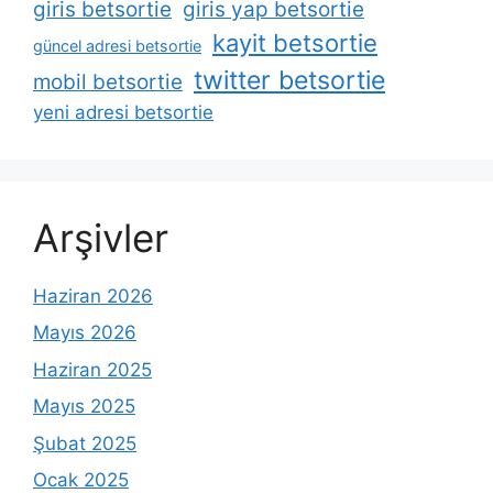
giris betsortie
giris yap betsortie
kayit betsortie
güncel adresi betsortie
twitter betsortie
mobil betsortie
yeni adresi betsortie
Arşivler
Haziran 2026
Mayıs 2026
Haziran 2025
Mayıs 2025
Şubat 2025
Ocak 2025