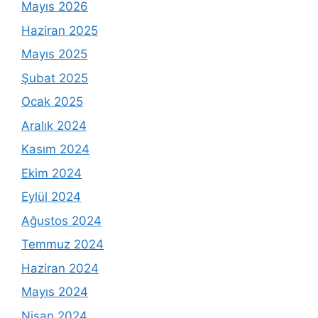
Mayıs 2026
Haziran 2025
Mayıs 2025
Şubat 2025
Ocak 2025
Aralık 2024
Kasım 2024
Ekim 2024
Eylül 2024
Ağustos 2024
Temmuz 2024
Haziran 2024
Mayıs 2024
Nisan 2024