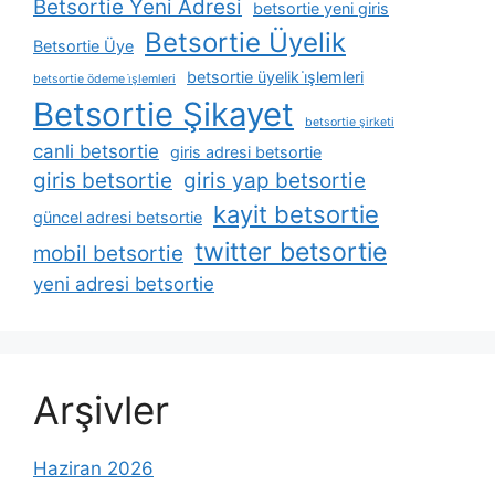
Betsortie Yeni Adresi
betsortie yeni giris
Betsortie Üyelik
Betsortie Üye
betsortie üyelik i̇şlemleri
betsortie ödeme i̇şlemleri
Betsortie Şikayet
betsortie şirketi
canli betsortie
giris adresi betsortie
giris betsortie
giris yap betsortie
kayit betsortie
güncel adresi betsortie
twitter betsortie
mobil betsortie
yeni adresi betsortie
Arşivler
Haziran 2026