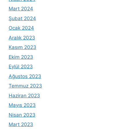
Mart 2024
Şubat 2024
Ocak 2024
Aralık 2023
Kasım 2023
Ekim 2023
Eylül 2023
Ağustos 2023
Temmuz 2023
Haziran 2023
Mayıs 2023
Nisan 2023
Mart 2023