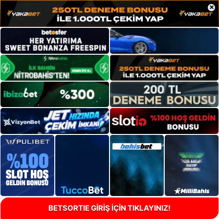
×
BETSORTIE GİRİŞ İÇİN TIKLAYINIZ!