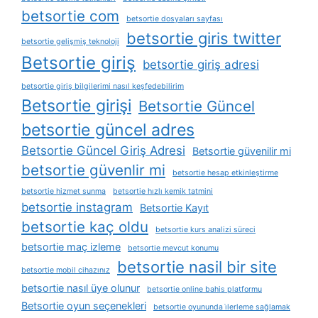
betsortie com
betsortie dosyaları sayfası
betsortie giris twitter
betsortie gelişmiş teknoloji
Betsortie giriş
betsortie giriş adresi
betsortie giriş bilgilerimi nasıl keşfedebilirim
Betsortie girişi
Betsortie Güncel
betsortie güncel adres
Betsortie Güncel Giriş Adresi
Betsortie güvenilir mi
betsortie güvenlir mi
betsortie hesap etkinleştirme
betsortie hizmet sunma
betsortie hızlı kemik tatmini
betsortie instagram
Betsortie Kayıt
betsortie kaç oldu
betsortie kurs analizi süreci
betsortie maç izleme
betsortie mevcut konumu
betsortie nasil bir site
betsortie mobil cihazınız
betsortie nasıl üye olunur
betsortie online bahis platformu
Betsortie oyun seçenekleri
betsortie oyununda i̇lerleme sağlamak