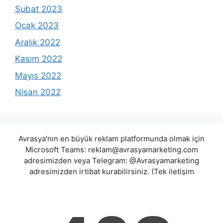
Şubat 2023
Ocak 2023
Aralık 2022
Kasım 2022
Mayıs 2022
Nisan 2022
Avrasya'nın en büyük reklam platformunda olmak için
Microsoft Teams:
reklam@avrasyamarketing.com
adresimizden veya Telegram: @Avrasyamarketing
adresimizden irtibat kurabilirsiniz. (Tek iletişim
adreslerimiz teams / telegram ve mail adresimizdir.
Harici hiçbir iletişim adresimiz bulunmamaktadır.
Lütfen itibar etmeyiniz.) Türkiye yasalarına göre 7258
sayılı kanun uyarınca yasa dışı bahis oynamanın