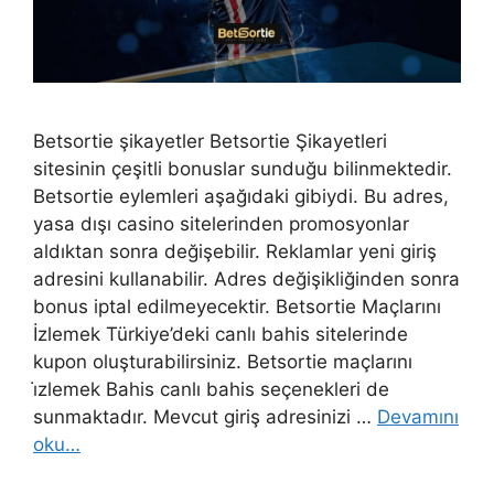
Betsortie şikayetler Betsortie Şikayetleri
sitesinin çeşitli bonuslar sunduğu bilinmektedir.
Betsortie eylemleri aşağıdaki gibiydi. Bu adres,
yasa dışı casino sitelerinden promosyonlar
aldıktan sonra değişebilir. Reklamlar yeni giriş
adresini kullanabilir. Adres değişikliğinden sonra
bonus iptal edilmeyecektir. Betsortie Maçlarını
İzlemek Türkiye’deki canlı bahis sitelerinde
kupon oluşturabilirsiniz. Betsortie maçlarını
i̇zlemek Bahis canlı bahis seçenekleri de
sunmaktadır. Mevcut giriş adresinizi …
Devamını
oku…