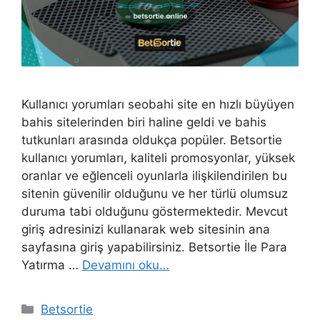
Kullanıcı yorumları seobahi site en hızlı büyüyen
bahis sitelerinden biri haline geldi ve bahis
tutkunları arasında oldukça popüler. Betsortie
kullanıcı yorumları, kaliteli promosyonlar, yüksek
oranlar ve eğlenceli oyunlarla ilişkilendirilen bu
sitenin güvenilir olduğunu ve her türlü olumsuz
duruma tabi olduğunu göstermektedir. Mevcut
giriş adresinizi kullanarak web sitesinin ana
sayfasına giriş yapabilirsiniz. Betsortie İle Para
Yatırma …
Devamını oku…
Kategoriler
Betsortie