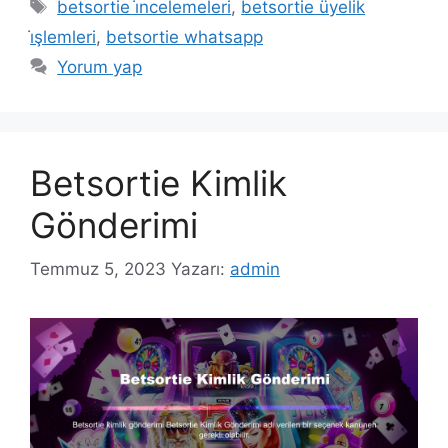
Etiketler
betsortie i̇ncelemeleri
,
betsortie üyelik
i̇şlemleri
,
betsortie whatsapp
Yorum yap
Betsortie Kimlik
Gönderimi
Temmuz 5, 2023
Yazarı:
admin