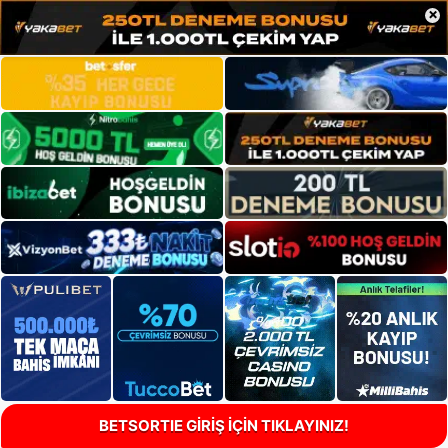
×
BETSORTIE GİRİŞ İÇİN TIKLAYINIZ!