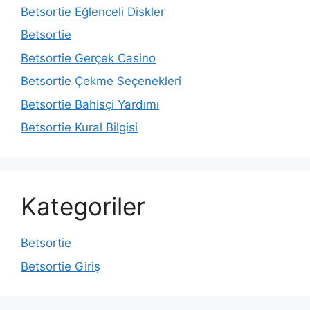
Betsortie Eğlenceli Diskler
Betsortie
Betsortie Gerçek Casino
Betsortie Çekme Seçenekleri
Betsortie Bahisçi Yardımı
Betsortie Kural Bilgisi
Kategoriler
Betsortie
Betsortie Giriş