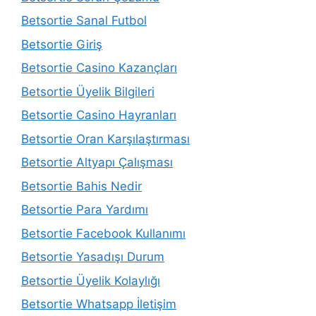
Betsortie Sanal Futbol
Betsortie Giriş
Betsortie Casino Kazançları
Betsortie Üyelik Bilgileri
Betsortie Casino Hayranları
Betsortie Oran Karşılaştırması
Betsortie Altyapı Çalışması
Betsortie Bahis Nedir
Betsortie Para Yardımı
Betsortie Facebook Kullanımı
Betsortie Yasadışı Durum
Betsortie Üyelik Kolaylığı
Betsortie Whatsapp İletişim