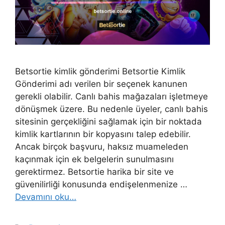
Betsortie kimlik gönderimi Betsortie Kimlik
Gönderimi adı verilen bir seçenek kanunen
gerekli olabilir. Canlı bahis mağazaları işletmeye
dönüşmek üzere. Bu nedenle üyeler, canlı bahis
sitesinin gerçekliğini sağlamak için bir noktada
kimlik kartlarının bir kopyasını talep edebilir.
Ancak birçok başvuru, haksız muameleden
kaçınmak için ek belgelerin sunulmasını
gerektirmez. Betsortie harika bir site ve
güvenilirliği konusunda endişelenmenize …
Devamını oku…