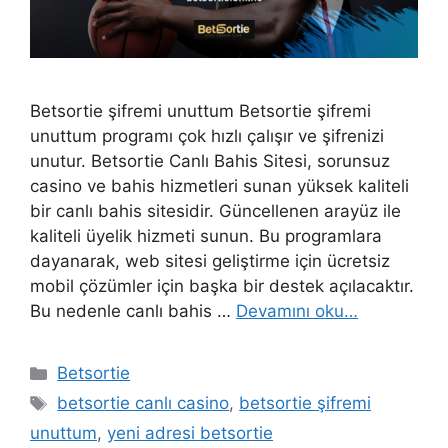
Betsortie şifremi unuttum Betsortie şifremi
unuttum programı çok hızlı çalışır ve şifrenizi
unutur. Betsortie Canlı Bahis Sitesi, sorunsuz
casino ve bahis hizmetleri sunan yüksek kaliteli
bir canlı bahis sitesidir. Güncellenen arayüz ile
kaliteli üyelik hizmeti sunun. Bu programlara
dayanarak, web sitesi geliştirme için ücretsiz
mobil çözümler için başka bir destek açılacaktır.
Bu nedenle canlı bahis …
Devamını oku…
Kategoriler
Betsortie
Etiketler
betsortie canlı casino
,
betsortie şifremi
unuttum
,
yeni adresi betsortie