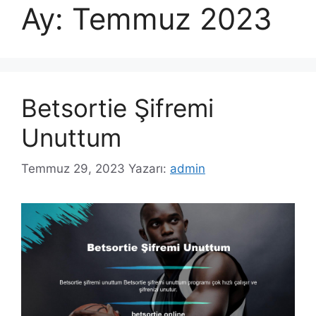
Ay:
Temmuz 2023
Betsortie Şifremi
Unuttum
Temmuz 29, 2023
Yazarı:
admin