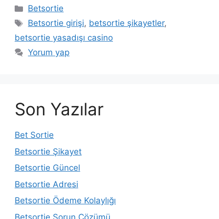
Kategoriler
Betsortie
Etiketler
Betsortie girişi
,
betsortie şikayetler
,
betsortie yasadışı casino
Yorum yap
Son Yazılar
Bet Sortie
Betsortie Şikayet
Betsortie Güncel
Betsortie Adresi
Betsortie Ödeme Kolaylığı
Betsortie Sorun Çözümü