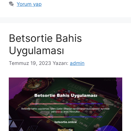
Yorum yap
Betsortie Bahis
Uygulaması
Temmuz 19, 2023
Yazarı:
admin