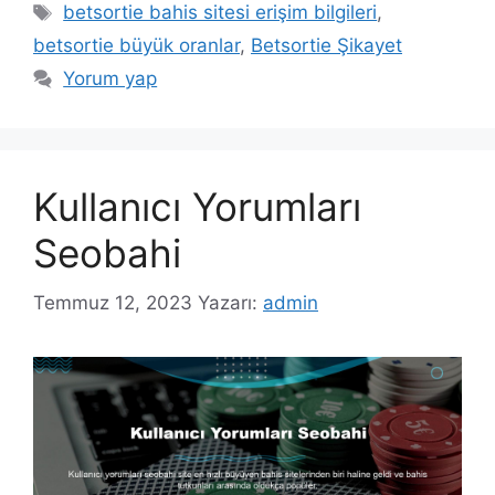
Etiketler
betsortie bahis sitesi erişim bilgileri
,
betsortie büyük oranlar
,
Betsortie Şikayet
Yorum yap
Kullanıcı Yorumları
Seobahi
Temmuz 12, 2023
Yazarı:
admin