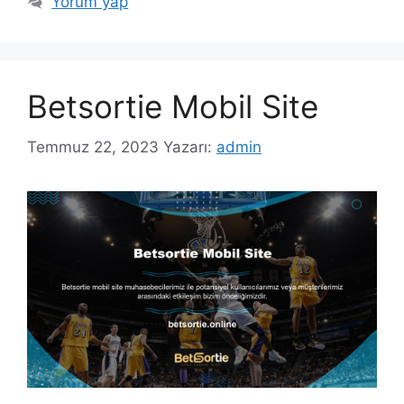
Yorum yap
Betsortie Mobil Site
Temmuz 22, 2023
Yazarı:
admin