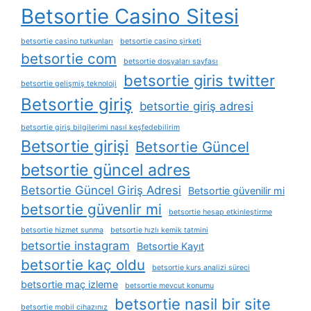
Betsortie Casino Sitesi
betsortie casino tutkunları
betsortie casino şirketi
betsortie com
betsortie dosyaları sayfası
betsortie giris twitter
betsortie gelişmiş teknoloji
Betsortie giriş
betsortie giriş adresi
betsortie giriş bilgilerimi nasıl keşfedebilirim
Betsortie girişi
Betsortie Güncel
betsortie güncel adres
Betsortie Güncel Giriş Adresi
Betsortie güvenilir mi
betsortie güvenlir mi
betsortie hesap etkinleştirme
betsortie hizmet sunma
betsortie hızlı kemik tatmini
betsortie instagram
Betsortie Kayıt
betsortie kaç oldu
betsortie kurs analizi süreci
betsortie maç izleme
betsortie mevcut konumu
betsortie nasil bir site
betsortie mobil cihazınız