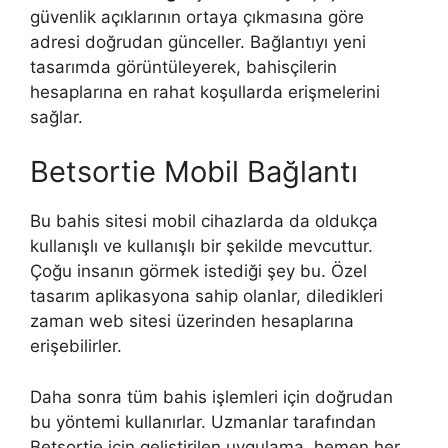
güvenlik açıklarının ortaya çıkmasına göre
adresi doğrudan günceller. Bağlantıyı yeni
tasarımda görüntüleyerek, bahisçilerin
hesaplarına en rahat koşullarda erişmelerini
sağlar.
Betsortie Mobil Bağlantı
Bu bahis sitesi mobil cihazlarda da oldukça
kullanışlı ve kullanışlı bir şekilde mevcuttur.
Çoğu insanın görmek istediği şey bu. Özel
tasarım aplikasyona sahip olanlar, diledikleri
zaman web sitesi üzerinden hesaplarına
erişebilirler.
Daha sonra tüm bahis işlemleri için doğrudan
bu yöntemi kullanırlar. Uzmanlar tarafından
Betsortie için geliştirilen uygulama, hemen her