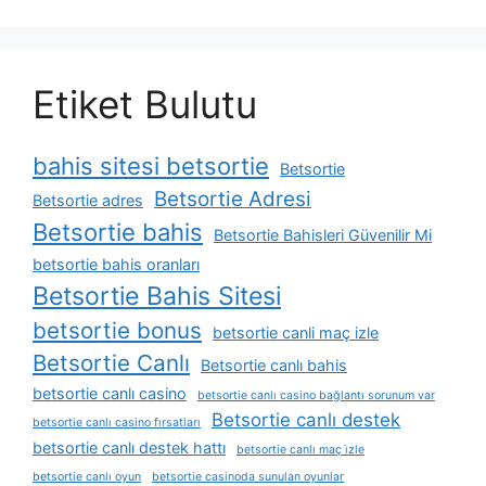
Etiket Bulutu
bahis sitesi betsortie
Betsortie
Betsortie Adresi
Betsortie adres
Betsortie bahis
Betsortie Bahisleri Güvenilir Mi
betsortie bahis oranları
Betsortie Bahis Sitesi
betsortie bonus
betsortie canli maç izle
Betsortie Canlı
Betsortie canlı bahis
betsortie canlı casino
betsortie canlı casino bağlantı sorunum var
Betsortie canlı destek
betsortie canlı casino fırsatları
betsortie canlı destek hattı
betsortie canlı maç i̇zle
betsortie canlı oyun
betsortie casinoda sunulan oyunlar