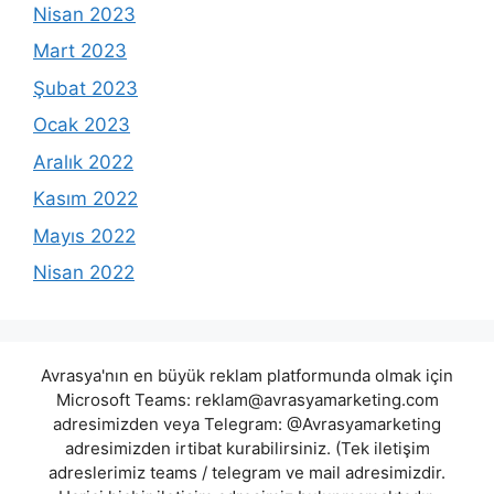
Nisan 2023
Mart 2023
Şubat 2023
Ocak 2023
Aralık 2022
Kasım 2022
Mayıs 2022
Nisan 2022
Avrasya'nın en büyük reklam platformunda olmak için
Microsoft Teams:
reklam@avrasyamarketing.com
adresimizden veya Telegram: @Avrasyamarketing
adresimizden irtibat kurabilirsiniz. (Tek iletişim
adreslerimiz teams / telegram ve mail adresimizdir.