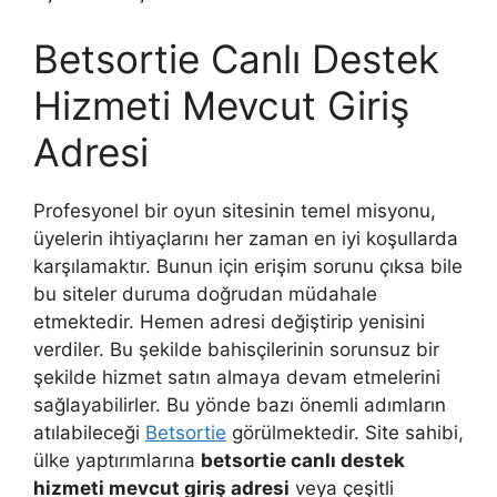
Betsortie Canlı Destek
Hizmeti Mevcut Giriş
Adresi
Profesyonel bir oyun sitesinin temel misyonu,
üyelerin ihtiyaçlarını her zaman en iyi koşullarda
karşılamaktır. Bunun için erişim sorunu çıksa bile
bu siteler duruma doğrudan müdahale
etmektedir. Hemen adresi değiştirip yenisini
verdiler. Bu şekilde bahisçilerinin sorunsuz bir
şekilde hizmet satın almaya devam etmelerini
sağlayabilirler. Bu yönde bazı önemli adımların
atılabileceği
Betsortie
görülmektedir. Site sahibi,
ülke yaptırımlarına
betsortie canlı destek
hizmeti mevcut giriş adresi
veya çeşitli