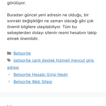
görülüyor.
Buradan güncel yeni adresin ne olduğu, bir
sonraki değişikliğin ne zaman olacağı gibi çok
önemli bilgilere ulaşılabiliyor. Tüm bu
sebeplerden dolayı sitenin resmi hesabını takip
etmek önemlidir.
Kategoriler
Betsortie
Etiketler
betsortie canlı destek hizmeti mevcut giriş
adresi
Yazı
Betsortie Hesabı Girişi Nedir
dolaşımı
Betsortie Web Sitesi