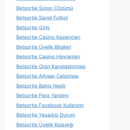
Betsortie Sorun Çözümü
Betsortie Sanal Futbol
Betsortie Giriş
Betsortie Casino Kazançları
Betsortie Üyelik Bilgileri
Betsortie Casino Hayranları
Betsortie Oran Karşılaştırması
Betsortie Altyapı Çalışması
Betsortie Bahis Nedir
Betsortie Para Yardımı
Betsortie Facebook Kullanımı
Betsortie Yasadışı Durum
Betsortie Üyelik Kolaylığı