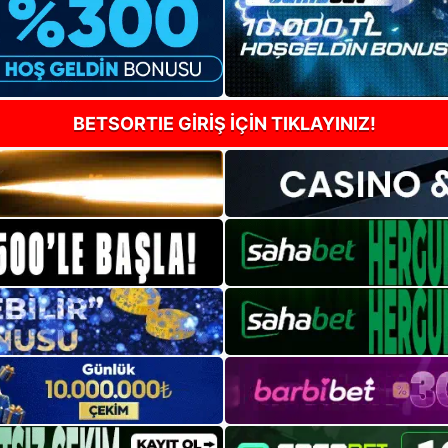
BETSORTIE GİRİŞ İÇİN TIKLAYINIZ!