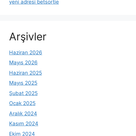
yeni adresi betsortie
Arşivler
Haziran 2026
Mayıs 2026
Haziran 2025
Mayıs 2025
Şubat 2025
Ocak 2025
Aralık 2024
Kasım 2024
Ekim 2024