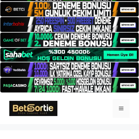
İçeriğe
atla
Menü