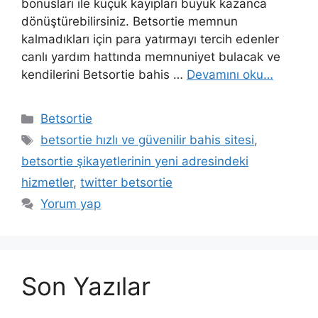
bonusları ile küçük kayıpları büyük kazanca
dönüştürebilirsiniz. Betsortie memnun
kalmadıkları için para yatırmayı tercih edenler
canlı yardım hattında memnuniyet bulacak ve
kendilerini Betsortie bahis …
Devamını oku…
Kategoriler
Betsortie
Etiketler
betsortie hızlı ve güvenilir bahis sitesi
,
betsortie şikayetlerinin yeni adresindeki
hizmetler
,
twitter betsortie
Yorum yap
Son Yazılar