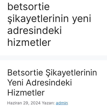
betsortie
şikayetlerinin yeni
adresindeki
hizmetler
Betsortie Şikayetlerinin
Yeni Adresindeki
Hizmetler
Haziran 29, 2024
Yazarı:
admin