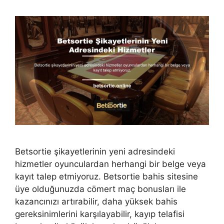
Betsortie şikayetlerinin yeni adresindeki
hizmetler oyunculardan herhangi bir belge veya
kayıt talep etmiyoruz. Betsortie bahis sitesine
üye olduğunuzda cömert maç bonusları ile
kazancınızı artırabilir, daha yüksek bahis
gereksinimlerini karşılayabilir, kayıp telafisi