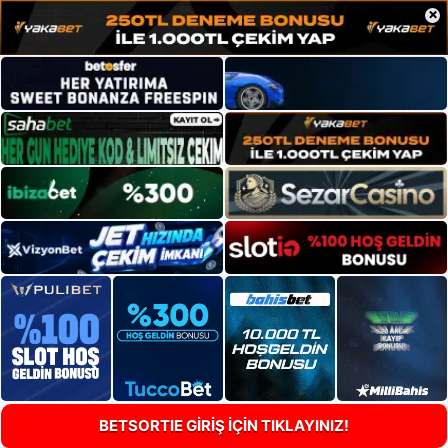
×
BETSORTIE GİRİŞ İÇİN TIKLAYINIZ!