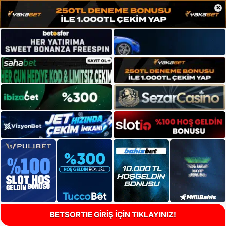
×
BETSORTIE GİRİŞ İÇİN TIKLAYINIZ!