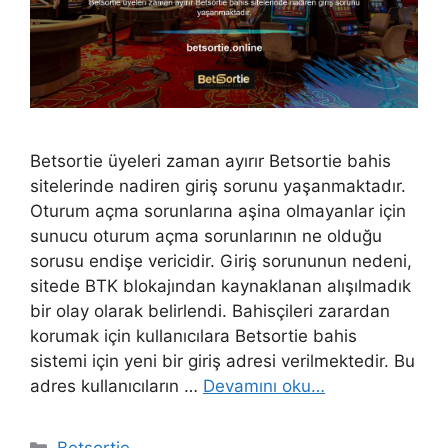
Betsortie üyeleri zaman ayırır Betsortie bahis
sitelerinde nadiren giriş sorunu yaşanmaktadır.
Oturum açma sorunlarına aşina olmayanlar için
sunucu oturum açma sorunlarının ne olduğu
sorusu endişe vericidir. Giriş sorununun nedeni,
sitede BTK blokajından kaynaklanan alışılmadık
bir olay olarak belirlendi. Bahisçileri zarardan
korumak için kullanıcılara Betsortie bahis
sistemi için yeni bir giriş adresi verilmektedir. Bu
adres kullanıcıların …
Devamını oku…
Kategoriler