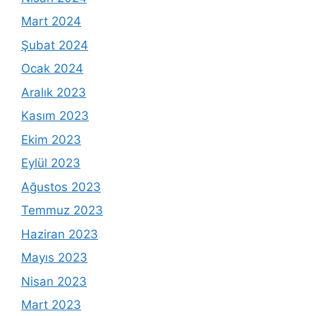
Mart 2024
Şubat 2024
Ocak 2024
Aralık 2023
Kasım 2023
Ekim 2023
Eylül 2023
Ağustos 2023
Temmuz 2023
Haziran 2023
Mayıs 2023
Nisan 2023
Mart 2023