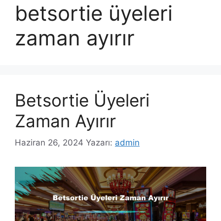
betsortie üyeleri
zaman ayırır
Betsortie Üyeleri
Zaman Ayırır
Haziran 26, 2024
Yazarı:
admin