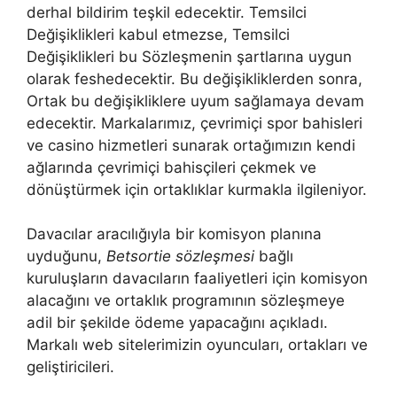
derhal bildirim teşkil edecektir. Temsilci
Değişiklikleri kabul etmezse, Temsilci
Değişiklikleri bu Sözleşmenin şartlarına uygun
olarak feshedecektir. Bu değişikliklerden sonra,
Ortak bu değişikliklere uyum sağlamaya devam
edecektir. Markalarımız, çevrimiçi spor bahisleri
ve casino hizmetleri sunarak ortağımızın kendi
ağlarında çevrimiçi bahisçileri çekmek ve
dönüştürmek için ortaklıklar kurmakla ilgileniyor.
Davacılar aracılığıyla bir komisyon planına
uyduğunu,
Betsortie sözleşmesi
bağlı
kuruluşların davacıların faaliyetleri için komisyon
alacağını ve ortaklık programının sözleşmeye
adil bir şekilde ödeme yapacağını açıkladı.
Markalı web sitelerimizin oyuncuları, ortakları ve
geliştiricileri.