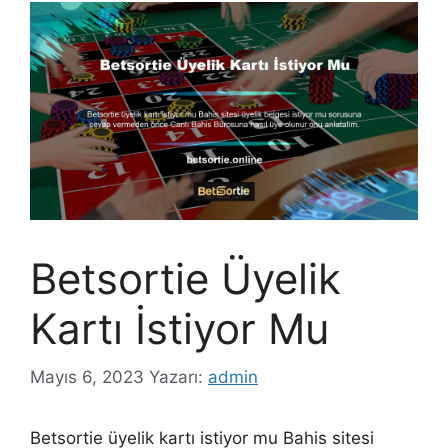
Betsortie Üyelik
Kartı İstiyor Mu
Mayıs 6, 2023
Yazarı:
admin
Betsortie üyelik kartı istiyor mu Bahis sitesi