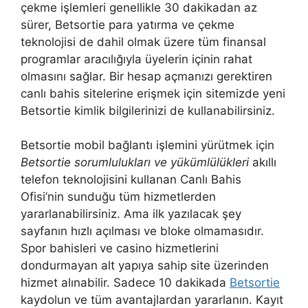
çekme işlemleri genellikle 30 dakikadan az
sürer, Betsortie para yatırma ve çekme
teknolojisi de dahil olmak üzere tüm finansal
programlar aracılığıyla üyelerin içinin rahat
olmasını sağlar. Bir hesap açmanızı gerektiren
canlı bahis sitelerine erişmek için sitemizde yeni
Betsortie kimlik bilgilerinizi de kullanabilirsiniz.
Betsortie mobil bağlantı işlemini yürütmek için
Betsortie sorumlulukları ve yükümlülükleri
akıllı
telefon teknolojisini kullanan Canlı Bahis
Ofisi’nin sunduğu tüm hizmetlerden
yararlanabilirsiniz. Ama ilk yazılacak şey
sayfanın hızlı açılması ve bloke olmamasıdır.
Spor bahisleri ve casino hizmetlerini
dondurmayan alt yapıya sahip site üzerinden
hizmet alınabilir. Sadece 10 dakikada
Betsortie
kaydolun ve tüm avantajlardan yararlanın. Kayıt