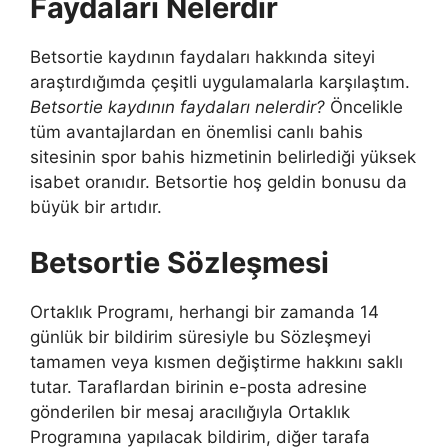
Faydaları Nelerdir
Betsortie kaydının faydaları hakkında siteyi
araştırdığımda çeşitli uygulamalarla karşılaştım.
Betsortie kaydının faydaları nelerdir?
Öncelikle
tüm avantajlardan en önemlisi canlı bahis
sitesinin spor bahis hizmetinin belirlediği yüksek
isabet oranıdır. Betsortie hoş geldin bonusu da
büyük bir artıdır.
Betsortie Sözleşmesi
Ortaklık Programı, herhangi bir zamanda 14
günlük bir bildirim süresiyle bu Sözleşmeyi
tamamen veya kısmen değiştirme hakkını saklı
tutar. Taraflardan birinin e-posta adresine
gönderilen bir mesaj aracılığıyla Ortaklık
Programına yapılacak bildirim, diğer tarafa