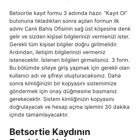
Betsortie kayıt formu 3 adımda hazır. “Kayıt Ol”
butonuna tıkladıktan sonra açılan formun ilk
adımı Canlı Bahis Ofisinin sağ üst köşesine denk
gelir ve sizden kişisel bilgilerinizi vermenizi ister.
Gerekli tüm kişisel bilgiler doğru girilmelidir.
Ardından, iletişim bilgilerinizi vermeniz
istenecektir. İstenen bilgileri girmelisiniz. 3 form.
Bu bölümde siteye giriş yapmak için gerekli olan
kullanıcı adı ve şifreyi oluşturacaksınız. Daha
sonra kimliğinizin bir kopyasını sistemimize
göndermek için onay düğmesine basmanız
gerekecektir. Sistem kimliğinizin kopyasını
doğrulayacak ve hesap açma işlemini 30 dakika
içinde tamamlayacaktır.
Betsortie Kaydının