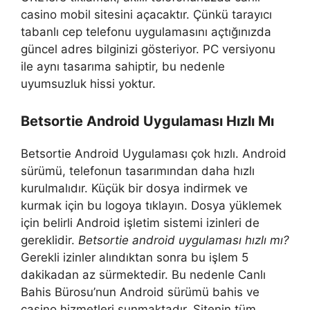
casino mobil sitesini açacaktır. Çünkü tarayıcı
tabanlı cep telefonu uygulamasını açtığınızda
güncel adres bilginizi gösteriyor. PC versiyonu
ile aynı tasarıma sahiptir, bu nedenle
uyumsuzluk hissi yoktur.
Betsortie Android Uygulaması Hızlı Mı
Betsortie Android Uygulaması çok hızlı. Android
sürümü, telefonun tasarımından daha hızlı
kurulmalıdır. Küçük bir dosya indirmek ve
kurmak için bu logoya tıklayın. Dosya yüklemek
için belirli Android işletim sistemi izinleri de
gereklidir.
Betsortie android uygulaması hızlı mı?
Gerekli izinler alındıktan sonra bu işlem 5
dakikadan az sürmektedir. Bu nedenle Canlı
Bahis Bürosu’nun Android sürümü bahis ve
casino hizmetleri sunmaktadır. Sitenin tüm