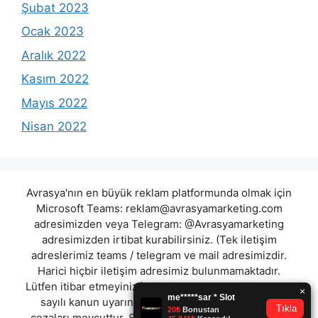
Şubat 2023
Ocak 2023
Aralık 2022
Kasım 2022
Mayıs 2022
Nisan 2022
Avrasya'nın en büyük reklam platformunda olmak için
Microsoft Teams:
reklam@avrasyamarketing.com
adresimizden veya Telegram: @Avrasyamarketing
adresimizden irtibat kurabilirsiniz. (Tek iletişim
adreslerimiz teams / telegram ve mail adresimizdir.
Harici hiçbir iletişim adresimiz bulunmamaktadır.
Lütfen itibar etmeyiniz.) Türkiye yasalarına göre 7258
sayılı kanun uyarınca yasa dışı bahis oynamanın
cezaları mevcuttur. Şu an bulunduğunuz site hiç bir