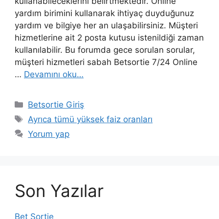
kullanabileceklerini belirtmektedir. Online
yardım birimini kullanarak ihtiyaç duyduğunuz
yardım ve bilgiye her an ulaşabilirsiniz. Müşteri
hizmetlerine ait 2 posta kutusu istenildiği zaman
kullanılabilir. Bu forumda gece sorulan sorular,
müşteri hizmetleri sabah Betsortie 7/24 Online
…
Devamını oku…
Kategoriler
Betsortie Giriş
Etiketler
Ayrıca tümü yüksek faiz oranları
Yorum yap
Son Yazılar
Bet Sortie