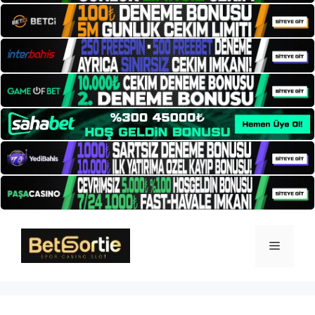
İçeriğe
atla
Menü