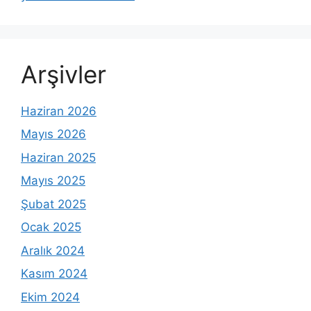
Arşivler
Haziran 2026
Mayıs 2026
Haziran 2025
Mayıs 2025
Şubat 2025
Ocak 2025
Aralık 2024
Kasım 2024
Ekim 2024