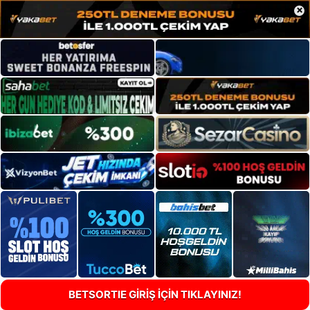
×
BETSORTIE GİRİŞ İÇİN TIKLAYINIZ!