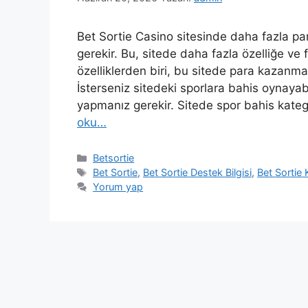
Bet Sortie Casino sitesinde daha fazla par
gerekir. Bu, sitede daha fazla özelliğe ve 
özelliklerden biri, bu sitede para kazanmak
İsterseniz sitedeki sporlara bahis oynayabi
yapmanız gerekir. Sitede spor bahis kate
oku…
Kategoriler
Betsortie
Etiketler
Bet Sortie
,
Bet Sortie Destek Bilgisi
,
Bet Sortie 
Yorum yap