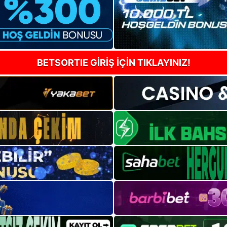
BETSORTIE GİRİŞ İÇİN TIKLAYINIZ!