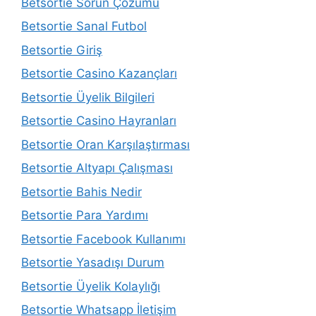
Betsortie Sorun Çözümü
Betsortie Sanal Futbol
Betsortie Giriş
Betsortie Casino Kazançları
Betsortie Üyelik Bilgileri
Betsortie Casino Hayranları
Betsortie Oran Karşılaştırması
Betsortie Altyapı Çalışması
Betsortie Bahis Nedir
Betsortie Para Yardımı
Betsortie Facebook Kullanımı
Betsortie Yasadışı Durum
Betsortie Üyelik Kolaylığı
Betsortie Whatsapp İletişim