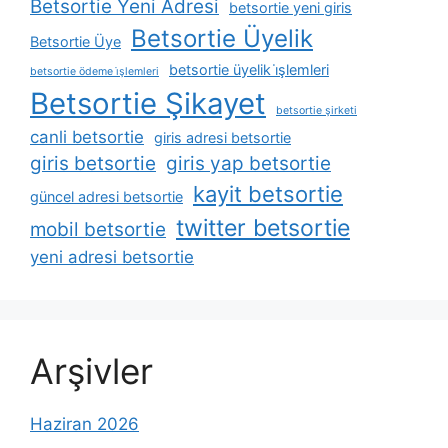
Betsortie Yeni Adresi
betsortie yeni giris
Betsortie Üyelik
Betsortie Üye
betsortie üyelik i̇şlemleri
betsortie ödeme i̇şlemleri
Betsortie Şikayet
betsortie şirketi
canli betsortie
giris adresi betsortie
giris betsortie
giris yap betsortie
kayit betsortie
güncel adresi betsortie
twitter betsortie
mobil betsortie
yeni adresi betsortie
Arşivler
Haziran 2026