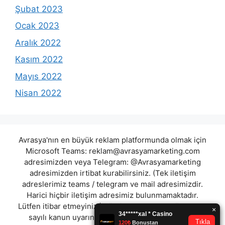
Şubat 2023
Ocak 2023
Aralık 2022
Kasım 2022
Mayıs 2022
Nisan 2022
Avrasya'nın en büyük reklam platformunda olmak için
Microsoft Teams:
reklam@avrasyamarketing.com
adresimizden veya Telegram: @Avrasyamarketing
adresimizden irtibat kurabilirsiniz. (Tek iletişim
adreslerimiz teams / telegram ve mail adresimizdir.
Harici hiçbir iletişim adresimiz bulunmamaktadır.
Lütfen itibar etmeyiniz.) Türkiye yasalarına göre 7258
sayılı kanun uyarınca yasa dışı bahis oynamanın