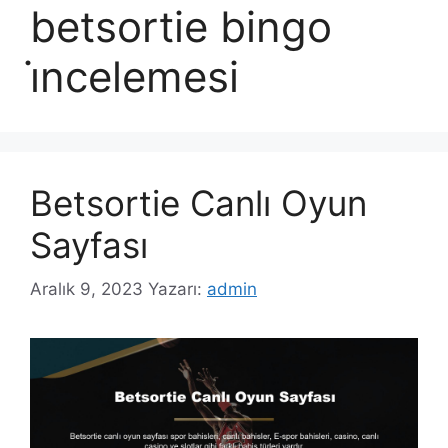
betsortie bingo
i̇ncelemesi
Betsortie Canlı Oyun
Sayfası
Aralık 9, 2023
Yazarı:
admin