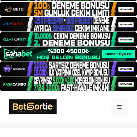
İçeriğe
atla
Menü