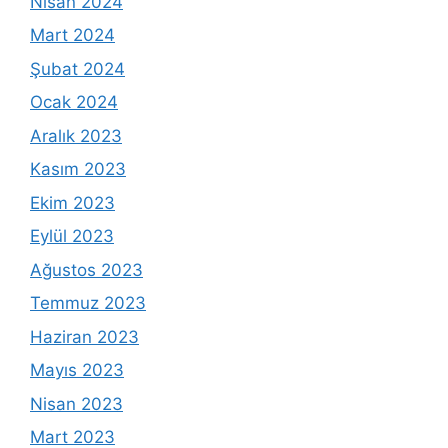
Nisan 2024
Mart 2024
Şubat 2024
Ocak 2024
Aralık 2023
Kasım 2023
Ekim 2023
Eylül 2023
Ağustos 2023
Temmuz 2023
Haziran 2023
Mayıs 2023
Nisan 2023
Mart 2023