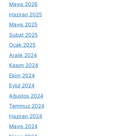
Mayıs 2026
Haziran 2025
Mayıs 2025
Şubat 2025
Ocak 2025
Aralık 2024
Kasım 2024
Ekim 2024
Eylül 2024
Ağustos 2024
Temmuz 2024
Haziran 2024
Mayıs 2024