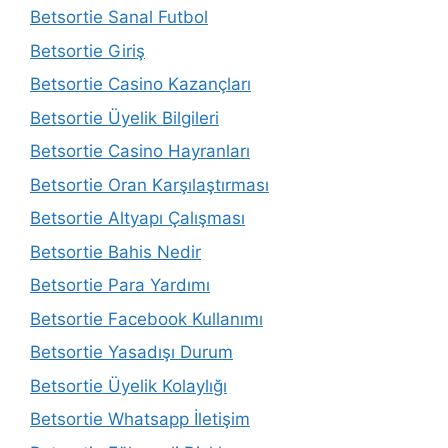
Betsortie Sanal Futbol
Betsortie Giriş
Betsortie Casino Kazançları
Betsortie Üyelik Bilgileri
Betsortie Casino Hayranları
Betsortie Oran Karşılaştırması
Betsortie Altyapı Çalışması
Betsortie Bahis Nedir
Betsortie Para Yardımı
Betsortie Facebook Kullanımı
Betsortie Yasadışı Durum
Betsortie Üyelik Kolaylığı
Betsortie Whatsapp İletişim