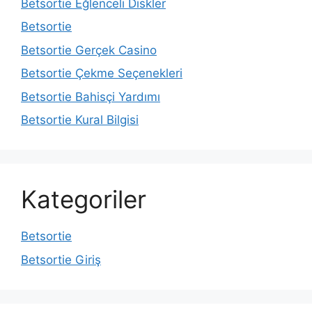
Betsortie Eğlenceli Diskler
Betsortie
Betsortie Gerçek Casino
Betsortie Çekme Seçenekleri
Betsortie Bahisçi Yardımı
Betsortie Kural Bilgisi
Kategoriler
Betsortie
Betsortie Giriş