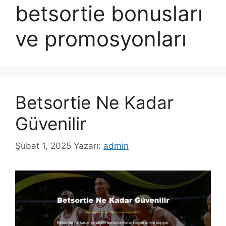
betsortie bonusları
ve promosyonları
Betsortie Ne Kadar
Güvenilir
Şubat 1, 2025
Yazarı:
admin