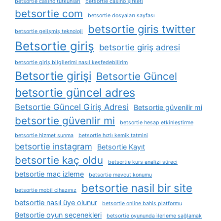
betsortie casino tutkunları
betsortie casino şirketi
betsortie com
betsortie dosyaları sayfası
betsortie giris twitter
betsortie gelişmiş teknoloji
Betsortie giriş
betsortie giriş adresi
betsortie giriş bilgilerimi nasıl keşfedebilirim
Betsortie girişi
Betsortie Güncel
betsortie güncel adres
Betsortie Güncel Giriş Adresi
Betsortie güvenilir mi
betsortie güvenlir mi
betsortie hesap etkinleştirme
betsortie hizmet sunma
betsortie hızlı kemik tatmini
betsortie instagram
Betsortie Kayıt
betsortie kaç oldu
betsortie kurs analizi süreci
betsortie maç izleme
betsortie mevcut konumu
betsortie nasil bir site
betsortie mobil cihazınız
betsortie nasıl üye olunur
betsortie online bahis platformu
Betsortie oyun seçenekleri
betsortie oyununda i̇lerleme sağlamak