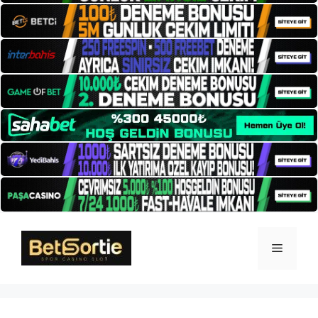
İçeriğe
atla
Menü