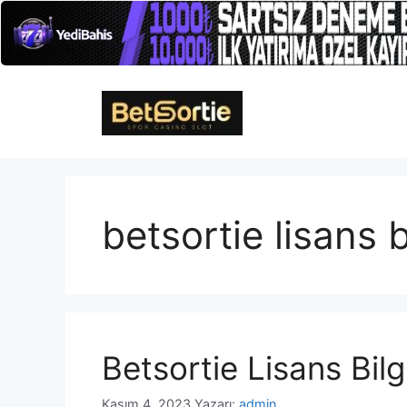
İçeriğe
atla
betsortie lisans b
Betsortie Lisans Bilg
Kasım 4, 2023
Yazarı:
admin