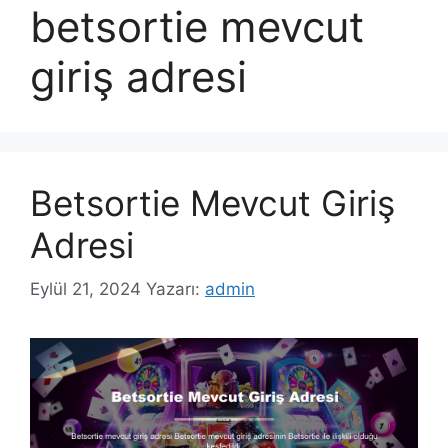
betsortie mevcut
giriş adresi
Betsortie Mevcut Giriş
Adresi
Eylül 21, 2024
Yazarı:
admin