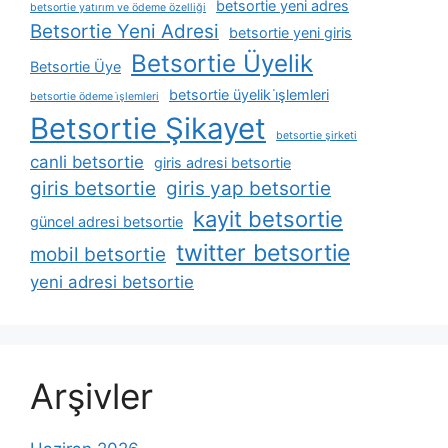
betsortie yeni adres
betsortie yatırım ve ödeme özelliği
Betsortie Yeni Adresi
betsortie yeni giris
Betsortie Üyelik
Betsortie Üye
betsortie üyelik i̇şlemleri
betsortie ödeme i̇şlemleri
Betsortie Şikayet
betsortie şirketi
canli betsortie
giris adresi betsortie
giris betsortie
giris yap betsortie
kayit betsortie
güncel adresi betsortie
twitter betsortie
mobil betsortie
yeni adresi betsortie
Arşivler