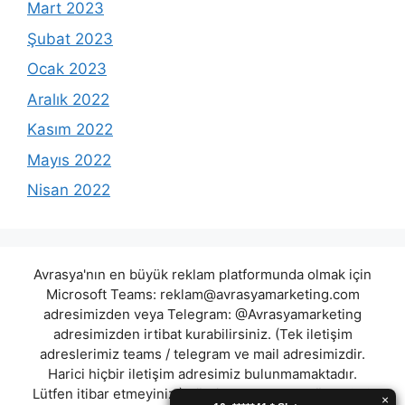
Mart 2023
Şubat 2023
Ocak 2023
Aralık 2022
Kasım 2022
Mayıs 2022
Nisan 2022
Avrasya'nın en büyük reklam platformunda olmak için
Microsoft Teams:
reklam@avrasyamarketing.com
adresimizden veya Telegram: @Avrasyamarketing
adresimizden irtibat kurabilirsiniz. (Tek iletişim
adreslerimiz teams / telegram ve mail adresimizdir.
Harici hiçbir iletişim adresimiz bulunmamaktadır.
Lütfen itibar etmeyiniz.) Türkiye yasalarına göre 7258