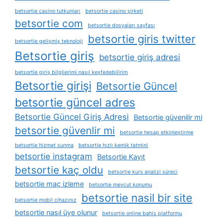
betsortie casino tutkunları
betsortie casino şirketi
betsortie com
betsortie dosyaları sayfası
betsortie giris twitter
betsortie gelişmiş teknoloji
Betsortie giriş
betsortie giriş adresi
betsortie giriş bilgilerimi nasıl keşfedebilirim
Betsortie girişi
Betsortie Güncel
betsortie güncel adres
Betsortie Güncel Giriş Adresi
Betsortie güvenilir mi
betsortie güvenlir mi
betsortie hesap etkinleştirme
betsortie hizmet sunma
betsortie hızlı kemik tatmini
betsortie instagram
Betsortie Kayıt
betsortie kaç oldu
betsortie kurs analizi süreci
betsortie maç izleme
betsortie mevcut konumu
betsortie nasil bir site
betsortie mobil cihazınız
betsortie nasıl üye olunur
betsortie online bahis platformu