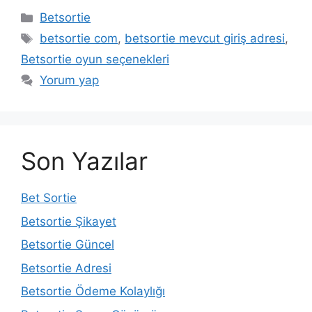
Kategoriler
Betsortie
Etiketler
betsortie com
,
betsortie mevcut giriş adresi
,
Betsortie oyun seçenekleri
Yorum yap
Son Yazılar
Bet Sortie
Betsortie Şikayet
Betsortie Güncel
Betsortie Adresi
Betsortie Ödeme Kolaylığı