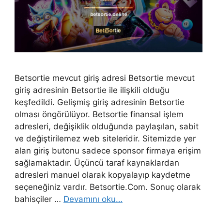
Betsortie mevcut giriş adresi Betsortie mevcut
giriş adresinin Betsortie ile ilişkili olduğu
keşfedildi. Gelişmiş giriş adresinin Betsortie
olması öngörülüyor. Betsortie finansal işlem
adresleri, değişiklik olduğunda paylaşılan, sabit
ve değiştirilemez web siteleridir. Sitemizde yer
alan giriş butonu sadece sponsor firmaya erişim
sağlamaktadır. Üçüncü taraf kaynaklardan
adresleri manuel olarak kopyalayıp kaydetme
seçeneğiniz vardır. Betsortie.Com. Sonuç olarak
bahisçiler …
Devamını oku…