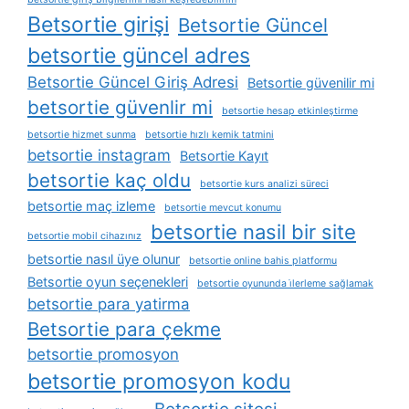
Betsortie girişi
Betsortie Güncel
betsortie güncel adres
Betsortie Güncel Giriş Adresi
Betsortie güvenilir mi
betsortie güvenlir mi
betsortie hesap etkinleştirme
betsortie hizmet sunma
betsortie hızlı kemik tatmini
betsortie instagram
Betsortie Kayıt
betsortie kaç oldu
betsortie kurs analizi süreci
betsortie maç izleme
betsortie mevcut konumu
betsortie nasil bir site
betsortie mobil cihazınız
betsortie nasıl üye olunur
betsortie online bahis platformu
Betsortie oyun seçenekleri
betsortie oyununda i̇lerleme sağlamak
betsortie para yatirma
Betsortie para çekme
betsortie promosyon
betsortie promosyon kodu