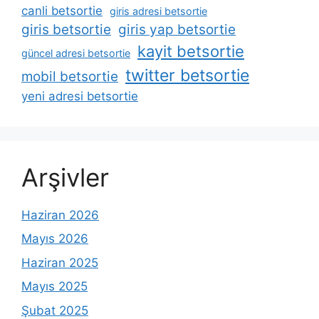
canli betsortie
giris adresi betsortie
giris betsortie
giris yap betsortie
kayit betsortie
güncel adresi betsortie
twitter betsortie
mobil betsortie
yeni adresi betsortie
Arşivler
Haziran 2026
Mayıs 2026
Haziran 2025
Mayıs 2025
Şubat 2025