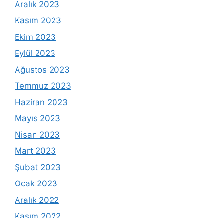
Aralık 2023
Kasım 2023
Ekim 2023
Eylül 2023
Ağustos 2023
Temmuz 2023
Haziran 2023
Mayıs 2023
Nisan 2023
Mart 2023
Şubat 2023
Ocak 2023
Aralık 2022
Kasım 2022