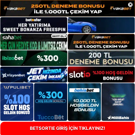
×
BETSORTIE GİRİŞ İÇİN TIKLAYINIZ!