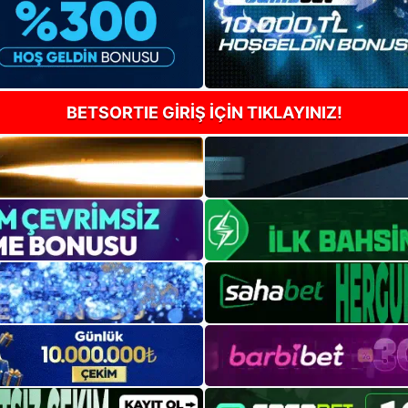
BETSORTIE GİRİŞ İÇİN TIKLAYINIZ!