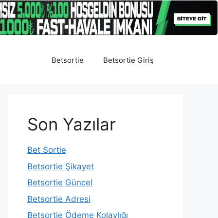
Betsortie
Betsortie Giriş
Son Yazılar
Bet Sortie
Betsortie Şikayet
Betsortie Güncel
Betsortie Adresi
Betsortie Ödeme Kolaylığı