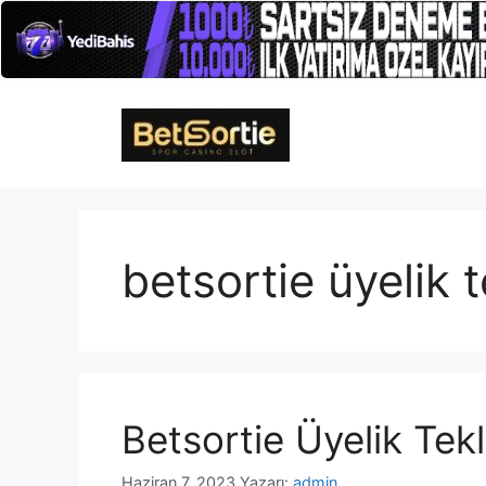
İçeriğe
atla
betsortie üyelik te
Betsortie Üyelik Tekli
Haziran 7, 2023
Yazarı:
admin