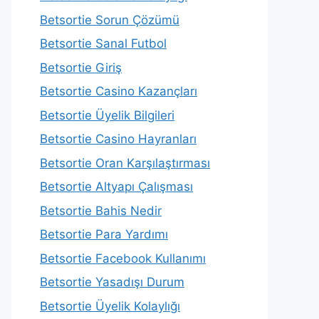
Betsortie Sorun Çözümü
Betsortie Sanal Futbol
Betsortie Giriş
Betsortie Casino Kazançları
Betsortie Üyelik Bilgileri
Betsortie Casino Hayranları
Betsortie Oran Karşılaştırması
Betsortie Altyapı Çalışması
Betsortie Bahis Nedir
Betsortie Para Yardımı
Betsortie Facebook Kullanımı
Betsortie Yasadışı Durum
Betsortie Üyelik Kolaylığı