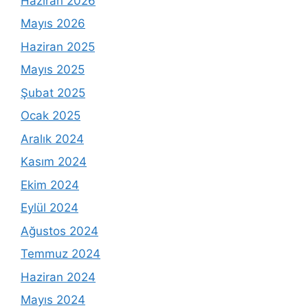
Haziran 2026
Mayıs 2026
Haziran 2025
Mayıs 2025
Şubat 2025
Ocak 2025
Aralık 2024
Kasım 2024
Ekim 2024
Eylül 2024
Ağustos 2024
Temmuz 2024
Haziran 2024
Mayıs 2024