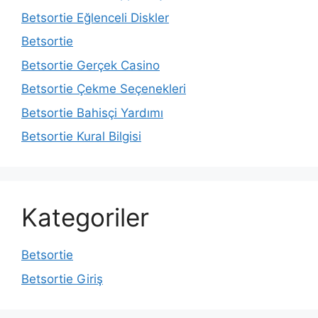
Betsortie Eğlenceli Diskler
Betsortie
Betsortie Gerçek Casino
Betsortie Çekme Seçenekleri
Betsortie Bahisçi Yardımı
Betsortie Kural Bilgisi
Kategoriler
Betsortie
Betsortie Giriş