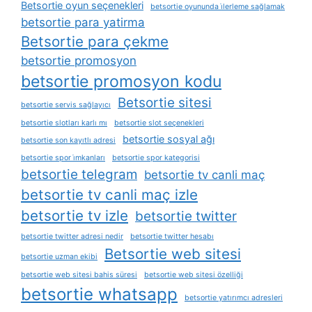
Betsortie oyun seçenekleri
betsortie oyununda i̇lerleme sağlamak
betsortie para yatirma
Betsortie para çekme
betsortie promosyon
betsortie promosyon kodu
Betsortie sitesi
betsortie servis sağlayıcı
betsortie slotları karlı mı
betsortie slot seçenekleri
betsortie sosyal ağı
betsortie son kayıtlı adresi
betsortie spor i̇mkanları
betsortie spor kategorisi
betsortie telegram
betsortie tv canli maç
betsortie tv canli maç izle
betsortie tv izle
betsortie twitter
betsortie twitter adresi nedir
betsortie twitter hesabı
Betsortie web sitesi
betsortie uzman ekibi
betsortie web sitesi bahis süresi
betsortie web sitesi özelliği
betsortie whatsapp
betsortie yatırımcı adresleri