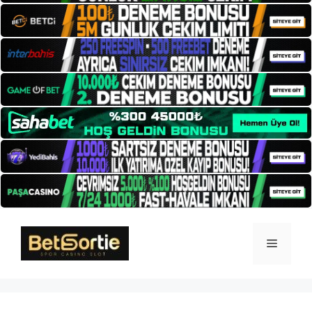
İçeriğe
atla
Menü